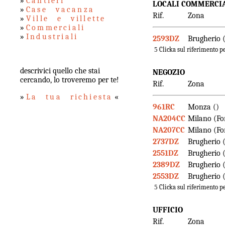
»
Cantieri
LOCALI COMMERCI
»
Case vacanza
Rif.
Zona
»
Ville e villette
»
Commerciali
»
Industriali
2593DZ
Brugherio 
5
Clicka sul riferimento pe
descrivici quello che stai
NEGOZIO
cercando, lo troveremo per te!
Rif.
Zona
»
La tua richiesta
«
961RC
Monza ()
NA204CC
Milano (Fo
NA207CC
Milano (Fo
2737DZ
Brugherio 
2551DZ
Brugherio 
2389DZ
Brugherio 
2553DZ
Brugherio (
5
Clicka sul riferimento pe
UFFICIO
Rif.
Zona