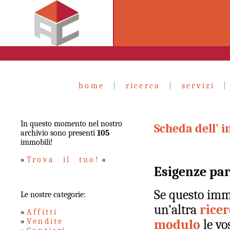
home
|
ricerca
|
servizi
In questo momento nel nostro
Scheda dell' 
archivio sono presenti
105
immobili!
»
Trova il tuo!
«
Esigenze par
Se questo immo
Le nostre categorie:
un'altra
rice
»
Affitti
»
Vendite
modulo
le vo