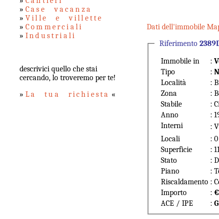
»
Cantieri
»
Case vacanza
»
Ville e villette
Dati dell'immobile
Ma
»
Commerciali
»
Industriali
Riferimento
2389
Immobile in
:
V
descrivici quello che stai
Tipo
:
N
cercando, lo troveremo per te!
Località
: 
Zona
: 
»
La tua richiesta
«
Stabile
: C
Anno
: 
Interni
: 
Locali
: 0
Superficie
: 1
Stato
: 
Piano
: 
Riscaldamento
: 
Importo
:
€
ACE / IPE
:
G