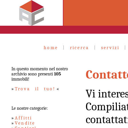
home
|
ricerca
|
servizi
In questo momento nel nostro
Contatt
archivio sono presenti
105
immobili!
»
Trova il tuo!
«
Vi intere
Compiliat
Le nostre categorie:
contattat
»
Affitti
»
Vendite